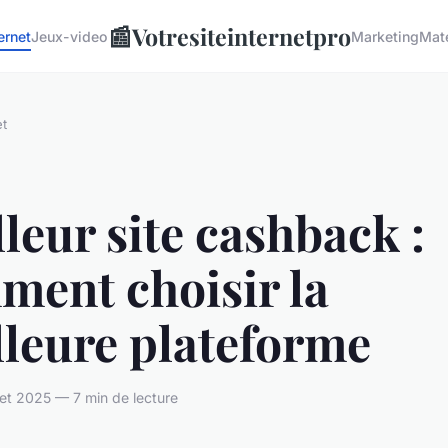
📰
Votresiteinternetpro
ernet
Jeux-video
Marketing
Mate
et
leur site cashback :
ment choisir la
lleure plateforme
llet 2025 — 7 min de lecture