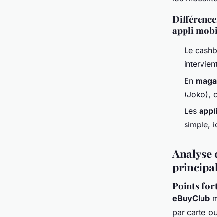
Différence
appli mobi
Le cash
intervien
En
maga
(Joko), 
Les
appl
simple, 
Analyse d
principa
Points for
eBuyClub
m
par carte o