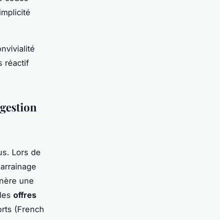
mplicité
nvivialité
 réactif
 gestion
us. Lors de
parrainage
énère une
 les
offres
rts (French