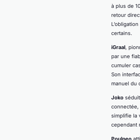
à plus de 10
retour direc
L’obligatio
certains.
iGraal
, pion
par une fiab
cumuler cas
Son interfac
manuel du 
Joko
séduit
connectée, 
simplifie l
cependant m
Poulpeo
att