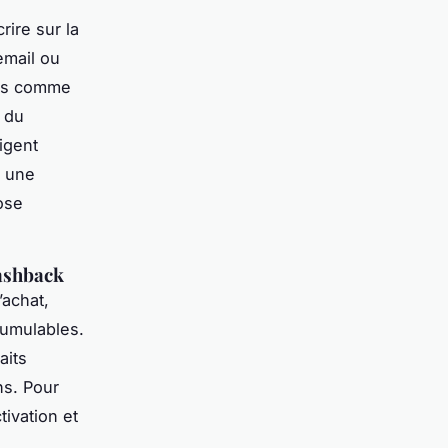
crire sur la
email ou
ons comme
r du
igent
r une
ose
cashback
achat,
 cumulables.
aits
ns. Pour
tivation et