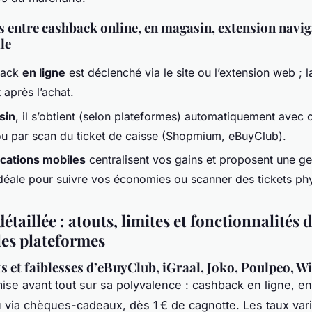
s entre cashback online, en magasin, extension navig
le
back
en ligne
est déclenché via le site ou l’extension web ; l
t après l’achat.
sin
, il s’obtient (selon plateformes) automatiquement avec c
ou par scan du ticket de caisse (Shopmium, eBuyClub).
ications mobiles
centralisent vos gains et proposent une ge
idéale pour suivre vos économies ou scanner des tickets ph
étaillée : atouts, limites et fonctionnalités 
les plateformes
ts et faiblesses d’eBuyClub, iGraal, Joko, Poulpeo, W
ise avant tout sur sa polyvalence : cashback en ligne, e
u via chèques-cadeaux, dès 1 € de cagnotte. Les taux var