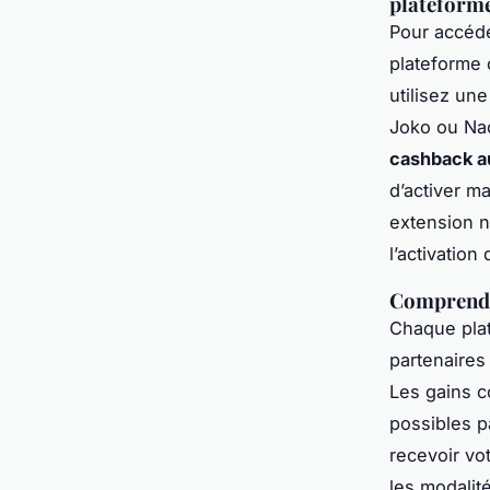
plateform
Pour accéd
plateforme 
utilisez un
Joko ou Naom
cashback a
d’activer m
extension n
l’activation
Comprendre
Chaque pla
partenaires 
Les gains c
possibles p
recevoir vot
les modalit