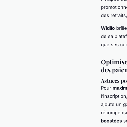
promotionne
des retraits
Widilo
brill
de sa plate
que ses con
Optimise
des paie
Astuces po
Pour
maxim
l’inscriptio
ajoute un g
récompense 
boostées
so