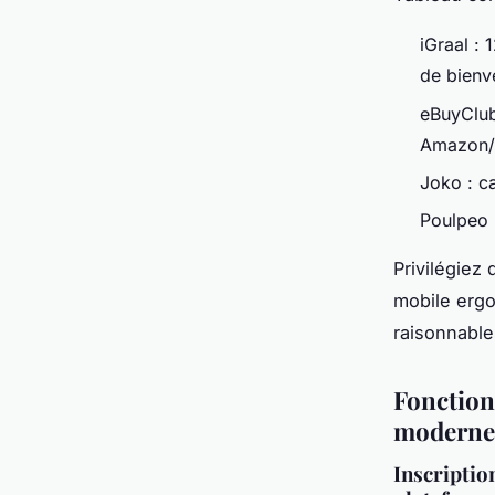
iGraal : 
de bienv
eBuyClub 
Amazon/P
Joko : c
Poulpeo :
Privilégiez
mobile ergo
raisonnable
Fonction
moderne
Inscription