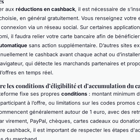
es
er aux
réductions en cashback
, il est nécessaire de s’ins
choisie, en général gratuitement. Vous renseignez votre 
e connexion via un réseau social. Sur certaines applicati
i, il faudra relier votre carte bancaire afin de bénéficie
utomatique
sans action supplémentaire. D’autres sites ex
anuellement le cashback avant chaque achat ou d’installe
avigateur, qui détecte les marchands partenaires et prop
 d’offres en temps réel.
 les conditions d’éligibilité et d’accumulation du 
teforme fixe ses propres
conditions
: montant minimum d’
participant à l’offre, ou limitations sur les codes promos
ommencent généralement autour de 1 euro, avec des retr
ar virement, PayPal, chèques, cartes cadeaux ou donatio
re cashback, il est important de respecter les étapes d'ac
és du marchand.