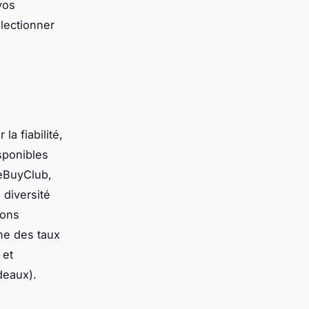
vos
lectionner
 la fiabilité,
isponibles
eBuyClub,
 diversité
ions
ne des taux
 et
deaux).