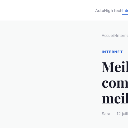
Actu
High tech
Int
Accueil
›
Intern
INTERNET
Meil
com
mei
Sara — 12 jui