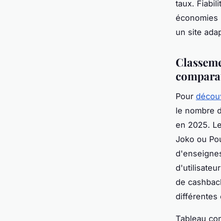
taux. Fiabil
économies r
un site ada
Classeme
comparat
Pour
découv
le nombre de
en 2025. L
Joko ou Pou
d'enseignes
d'utilisate
de cashback
différentes
Tableau comp