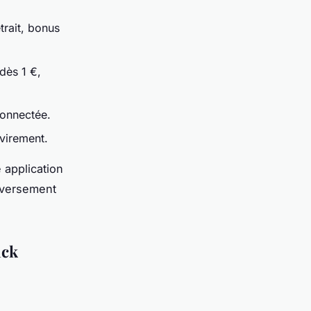
trait, bonus
 dès 1 €,
connectée.
 virement.
 application
 versement
ack