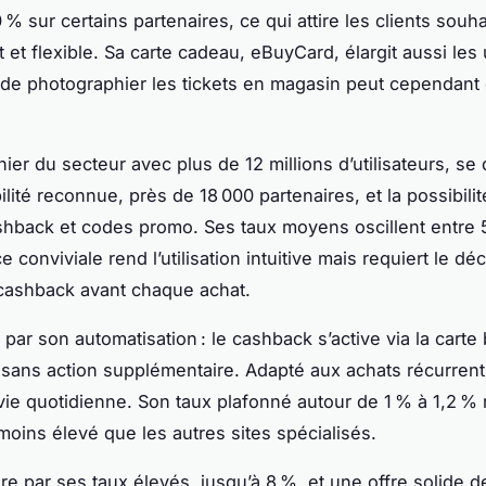
 % sur certains partenaires, ce qui attire les clients souha
t et flexible. Sa carte cadeau, eBuyCard, élargit aussi les
n de photographier les tickets en magasin peut cependan
nier du secteur avec plus de 12 millions d’utilisateurs, se
ilité reconnue, près de 18 000 partenaires, et la possibili
hback et codes promo. Ses taux moyens oscillent entre 
e conviviale rend l’utilisation intuitive mais requiert le 
cashback avant chaque achat.
 par son automatisation : le cashback s’active via la carte
sans action supplémentaire. Adapté aux achats récurrents
a vie quotidienne. Son taux plafonné autour de 1 % à 1,2 % 
oins élevé que les autres sites spécialisés.
ire par ses taux élevés, jusqu’à 8 %, et une offre solide 