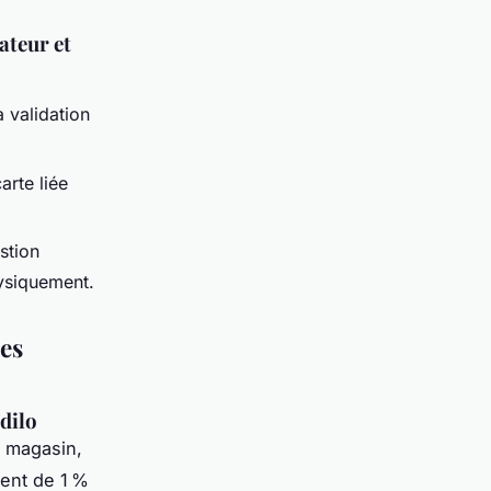
ateur et
a validation
arte liée
stion
ysiquement.
des
idilo
n magasin,
ient de 1 %