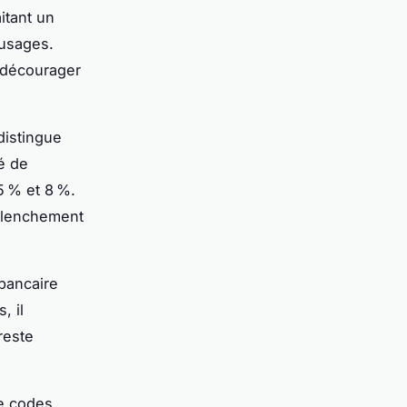
itant un
 usages.
t décourager
 distingue
té de
5 % et 8 %.
déclenchement
 bancaire
, il
reste
de codes