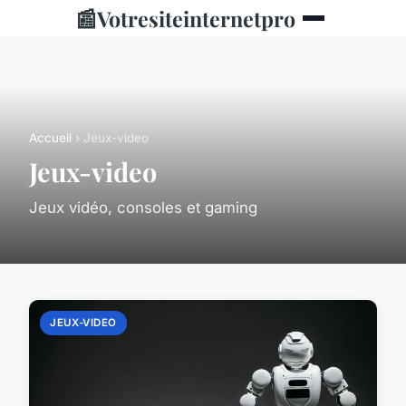
📰
Votresiteinternetpro
Accueil
› Jeux-video
Jeux-video
Jeux vidéo, consoles et gaming
JEUX-VIDEO